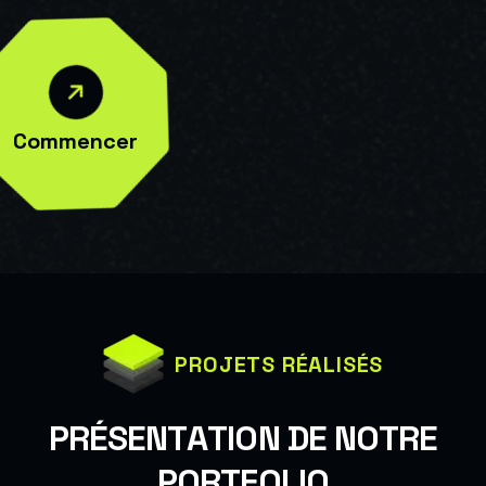
Commencer
PROJETS RÉALISÉS
P
R
É
S
E
N
T
A
T
I
O
N
D
E
N
O
T
R
E
P
O
R
T
F
O
L
I
O