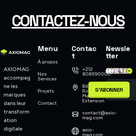
CONTACTEZ-NOUS
Menu
Contac
Newsle
t
tter
À propos
AXIOMAG
+212
Nos
808590000
accompag
Services
ne les
Bd
S'ABONNER
Projets
Roudani,
marques
Maarif
Extension
dans leur
Contact
transform
contact@axio-
mag.com
ation
digitale
axio-
mag.com