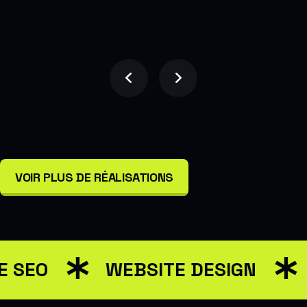
USER INTERFACE DESIGN
CONTENT MARKETING
SOLUTIONS
VOIR PLUS DE RÉALISATIONS
 SEO
WEBSITE DESIGN