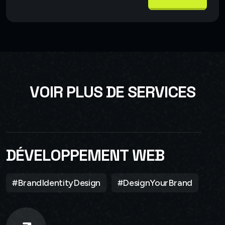
V
O
I
R
P
L
U
S
D
E
S
E
R
V
I
C
E
S
DÉVELOPPEMENT WEB
#BrandIdentityDesign
#DesignYourBrand