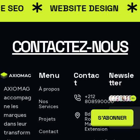
 SEO
WEBSITE DESIGN
CONTACTEZ-NOUS
Menu
Contac
Newsle
t
tter
AXIOMAG
À propos
+212
accompag
Nos
808590000
ne les
Services
Bd
marques
S'ABONNER
Projets
Roudani,
dans leur
Maarif
Extension
Contact
transform