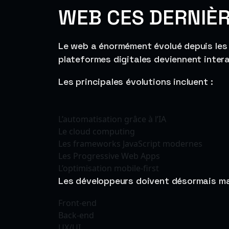
WEB CES DERNIÈ
Le web a énormément évolué depuis les 
plateformes digitales deviennent intera
Les principales évolutions incluent :
L’automatisation grâce à l’IA
Le cloud computing
Les frameworks JavaScript modernes
Les Progressive Web Apps
L’optimisation mobile-first
Les développeurs doivent désormais ma
Front-end
Back-end
UX/UI