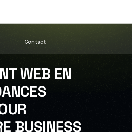
iomag
Nos Services
Projets
Blog
Contact
NT WEB EN
NDANCES
POUR
E BUSINESS