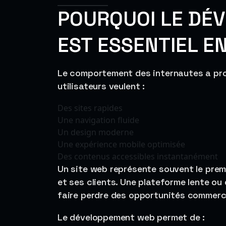
POURQUOI LE DÉ
EST ESSENTIEL E
Le comportement des internautes a pro
utilisateurs veulent :
Des sites rapides
Une navigation fluide
Un design moderne
Une expérience mobile optimisée
Des contenus accessibles instantanément
Un site web représente souvent le prem
et ses clients. Une plateforme lente ou 
faire perdre des opportunités commerc
Le développement web permet de :